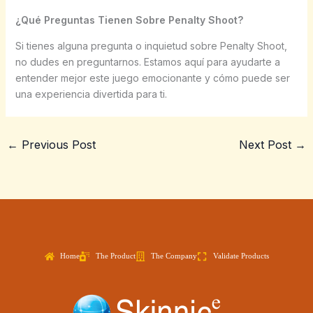
¿Qué Preguntas Tienen Sobre Penalty Shoot?
Si tienes alguna pregunta o inquietud sobre Penalty Shoot,
no dudes en preguntarnos. Estamos aquí para ayudarte a
entender mejor este juego emocionante y cómo puede ser
una experiencia divertida para ti.
←
Previous Post
Next Post
→
Home
The Product
The Company
Validate Products